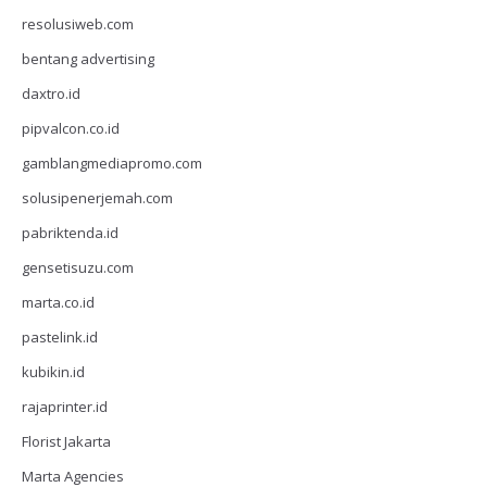
resolusiweb.com
bentang advertising
daxtro.id
pipvalcon.co.id
gamblangmediapromo.com
solusipenerjemah.com
pabriktenda.id
gensetisuzu.com
marta.co.id
pastelink.id
kubikin.id
rajaprinter.id
Florist Jakarta
Marta Agencies