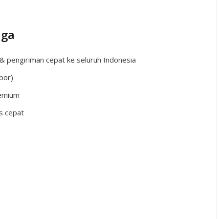
nga
& pengiriman cepat ke seluruh Indonesia
por)
remium
ns cepat