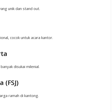
yang unik dan stand out.
onal, cocok untuk acara kantor.
rta
anyak disukai milenial.
a (FSJ)
harga ramah di kantong.