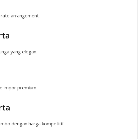
porate arrangement.
rta
unga yang elegan.
se impor premium.
rta
jumbo dengan harga kompetitif